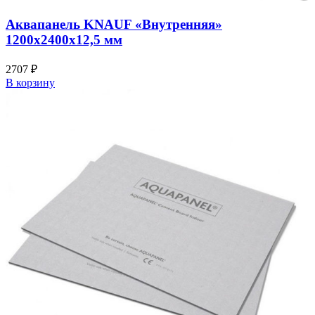
Аквапанель KNAUF «Внутренняя»
1200х2400х12,5 мм
2707
₽
В корзину