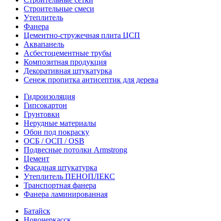
Строительные смеси
Утеплитель
Фанера
Цементно-стружечная плита ЦСП
Аквапанель
Асбестоцементные трубы
Композитная продукция
Декоративная штукатурка
Сенеж пропитка антисептик для дерева
Гидроизоляция
Гипсокартон
Грунтовки
Нерудные материалы
Обои под покраску
ОСБ / ОСП / OSB
Подвесные потолки Armstrong
Цемент
Фасадная штукатурка
Утеплитель ПЕНОПЛЕКС
Транспортная фанера
Фанера ламинированная
Батайск
Новочеркасск