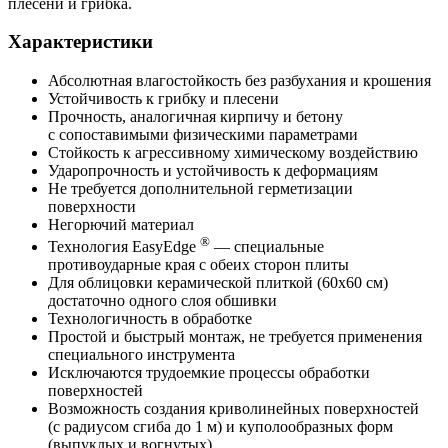
плесени и грибка.
Характеристики
Абсолютная влагостойкость без разбухания и крошения
Устойчивость к грибку и плесени
Прочность, аналогичная кирпичу и бетону
с сопоставимыми физическими параметрами
Стойкость к агрессивному химическому воздействию
Ударопрочность и устойчивость к деформациям
Не требуется дополнительной герметизации
поверхности
Негорючий материал
®
Технология EasyEdge
— специальные
противоударные края с обеих сторон плиты
Для облицовки керамической плиткой (60х60 см)
достаточно одного слоя обшивки
Технологичность в обработке
Простой и быстрый монтаж, не требуется применения
специального инструмента
Исключаются трудоемкие процессы обработки
поверхностей
Возможность создания криволинейных поверхностей
(с радиусом сгиба до 1 м) и куполообразных форм
(выпуклых и вогнутых)