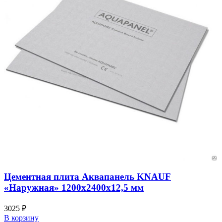
Цементная плита Аквапанель KNAUF
«Наружная» 1200х2400х12,5 мм
3025
₽
В корзину