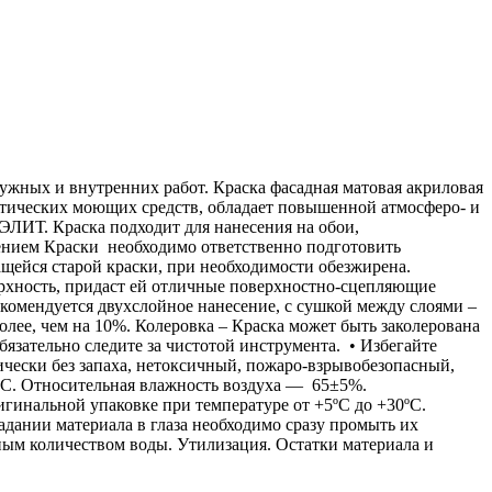
ужных и внутренних работ. Краска фасадная матовая акриловая
тетических моющих средств, обладает повышенной атмосферо- и
ЛИТ. Краска подходит для нанесения на обои,
ением Краски необходимо ответственно подготовить
ащейся старой краски, при необходимости обезжирена.
ерхность, придаст ей отличные поверхностно-сцепляющие
екомендуется двухслойное нанесение, с сушкой между слоями –
лее, чем на 10%. Колеровка – Краска может быть заколерована
зательно следите за чистотой инструмента. • Избегайте
ически без запаха, нетоксичный, пожаро-взрывобезопасный,
5ºС. Относительная влажность воздуха — 65±5%.
ригинальной упаковке при температуре от +5ºС до +30ºС.
дании материала в глаза необходимо сразу промыть их
ным количеством воды. Утилизация. Остатки материала и