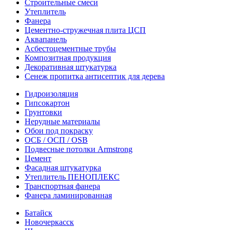
Строительные смеси
Утеплитель
Фанера
Цементно-стружечная плита ЦСП
Аквапанель
Асбестоцементные трубы
Композитная продукция
Декоративная штукатурка
Сенеж пропитка антисептик для дерева
Гидроизоляция
Гипсокартон
Грунтовки
Нерудные материалы
Обои под покраску
ОСБ / ОСП / OSB
Подвесные потолки Armstrong
Цемент
Фасадная штукатурка
Утеплитель ПЕНОПЛЕКС
Транспортная фанера
Фанера ламинированная
Батайск
Новочеркасск