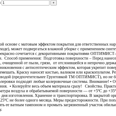
я
вой основе с матовым эффектом покрытия для ответственных нар
сходе), может подвергаться влажной уборке с применением син
 прекрасно сочетается с декоративными покрытиями ОПТИМИСТ-Э
и. Способ применения: Подготовка поверхности – Перед нанес
й, очищенной от пыли, грязи, от отслоившейся и непрочно держ
оникновения с антисептическим эффектом, которая укрепит пов
емешать. Краску наносят кистью, валиком или краскопультом. Р
ть водой (предпочтительнее Грунтовкой ТМ ОПТИМИСТ), но не бо
еровки подходят любые колеровочные системы. Внимание! • Обя
ения. • Колеруйте весь объем материала сразу! Свойства. Практ
ратура воздуха и обрабатываемой поверхности — от +5ºС до +3
со дня изготовления. Хранение и транспортировка. В закрытой о
5ºС не более одного месяца. Меры предосторожности. При попа
ять ее ватным тампоном и промыть загрязненный участок обиль
у.