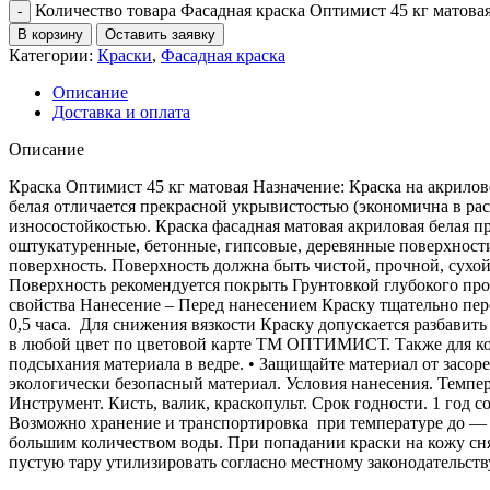
Количество товара Фасадная краска Оптимист 45 кг матова
В корзину
Оставить заявку
Категории:
Краски
,
Фасадная краска
Описание
Доставка и оплата
Описание
Краска Оптимист 45 кг матовая Назначение: Краска на акрило
белая отличается прекрасной укрывистостью (экономична в ра
износостойкостью. Краска фасадная матовая акриловая белая
оштукатуренные, бетонные, гипсовые, деревянные поверхност
поверхность. Поверхность должна быть чистой, прочной, сухо
Поверхность рекомендуется покрыть Грунтовкой глубокого пр
свойства Нанесение – Перед нанесением Краску тщательно пер
0,5 часа. Для снижения вязкости Краску допускается разбави
в любой цвет по цветовой карте ТМ ОПТИМИСТ. Также для кол
подсыхания материала в ведре. • Защищайте материал от засор
экологически безопасный материал. Условия нанесения. Темпе
Инструмент. Кисть, валик, краскопульт. Срок годности. 1 год 
Возможно хранение и транспортировка при температуре до — 2
большим количеством воды. При попадании краски на кожу сн
пустую тару утилизировать согласно местному законодательств