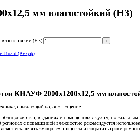
0х12,5 мм влагостойкий (Н3)
 влагостойкий (Н3)
н Knauf (Кнауф)
тон КНАУФ 2000х1200х12,5 мм влагосто
дечнике, снижающий водопоглощение.
в, облицовок стен, в зданиях и помещениях с сухим, нормальн
л. В регионах с повышенной влажностью рекомендуется использ
яет исключить «мокрые» процессы и сократить сроки ремонтн