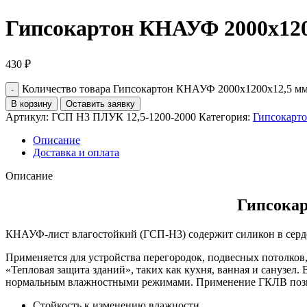
Гипсокартон КНАУФ 2000х120
430
₽
Количество товара Гипсокартон КНАУФ 2000х1200х12,5 мм
В корзину
Оставить заявку
Артикул:
ГСП Н3 ПЛУК 12,5-1200-2000
Категория:
Гипсокарто
Описание
Доставка и оплата
Описание
Гипсокар
КНАУФ-лист влагостойкий (ГСП-Н3) содержит силикон в сер
Применяется для устройства перегородок, подвесных потолко
«Тепловая защита зданий», таких как кухня, ванная и санузе
нормальным влажностными режимами. Применение ГКЛВ позвол
Стойкость к изменению влажности.