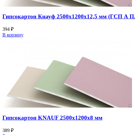
Гипсокартон Кнауф 2500х1200х12,5 мм (ГСП А П
394
₽
В корзину
Гипсокартон KNAUF 2500х1200х8 мм
389
₽