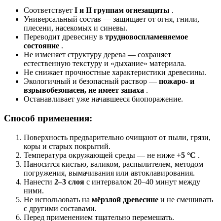
Соответствует
I и II группам огнезащиты
.
Универсальный состав — защищает от огня, гнили,
плесени, насекомых и синевы.
Переводит древесину в
трудновоспламеняемое
состояние
.
Не изменяет структуру дерева — сохраняет
естественную текстуру и «дыхание» материала.
Не снижает прочностные характеристики древесины.
Экологичный и безопасный раствор —
пожаро- и
взрывобезопасен, не имеет запаха
.
Останавливает уже начавшееся биопоражение.
Способ применения:
Поверхность предварительно очищают от пыли, грязи,
коры и старых покрытий.
Температура окружающей среды — не ниже
+5 °C
.
Наносится кистью, валиком, распылителем, методом
погружения, вымачивания или автоклавирования.
Нанести
2–3 слоя
с интервалом 20–40 минут между
ними.
Не использовать на
мёрзлой древесине
и не смешивать
с другими составами.
Перед применением тщательно перемешать.