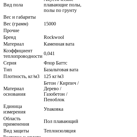
Вид пола
плавающие полы,
полы по грунту
Вес и габариты
Вес (грамм)
15000
Прочие
Бренд
Rockwool
Материал
Каменная вата
Коэффициент
0,041
теплопроводности
Серия
Флор Баттс
Тип
Базальтовая вата
Плотность, кг/м3
125 кг/м3
Бетон / Кирпич /
Материал
Дерево /
основания
Газобетон /
Пеноблок
Единица
Упаковка
измерения
Область
Пол плавающий
применения
Вид защиты
Теплоизоляция