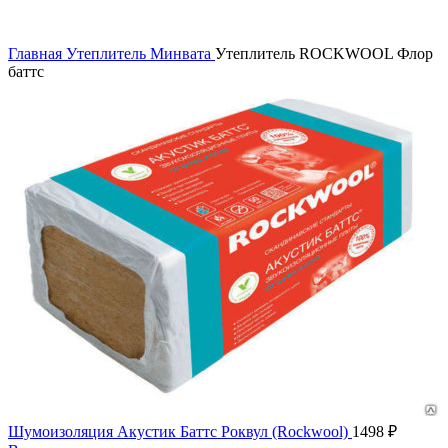
Главная
Утеплитель
Минвата
Утеплитель ROCKWOOL Флор
баттс
Шумоизоляция Акустик Баттс Роквул (Rockwool)
1498
₽