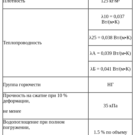
Плотность
125 кг/м³
λ10 = 0,037
Вт/(м•К)
λ25 = 0,038 Вт/(м•К)
Теплопроводность
λА = 0,039 Вт/(м•К)
λБ = 0,041 Вт/(м•К)
Группа горючести
НГ
Прочность на сжатие при 10 %
деформации,
35 кПа
не менее
Водопоглощение при полном
погружении,
1.5 % по объему