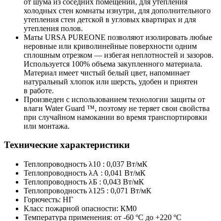
от шума из соседних помещений, для утепления
холодных стен комнаты изнутри, для дополнительного
утепления стен детской в угловых квартирах и для
утепления полов.
Маты URSA PUREONE позволяют изолировать любые
неровные или криволинейные поверхности одним
сплошным отрезком — избегая неплотностей и зазоров.
Используется 100% объема закупленного материала.
Материал имеет чистый белый цвет, напоминает
натуральный хлопок или шерсть, удобен и приятен
в работе.
Произведен с использованием технологии защиты от
влаги Water Guard ™, поэтому не теряет свои свойства
при случайном намокании во время транспортировки
или монтажа.
Технические характеристики
Теплопроводность λ10 : 0,037 Вт/мК
Теплопроводность λА : 0,041 Вт/мК
Теплопроводность λБ : 0,043 Вт/мК
Теплопроводность λ125 : 0,071 Вт/мК
Горючесть: НГ
Класс пожарной опасности: КМ0
Температура применения: от -60 ºС до +220 ºС