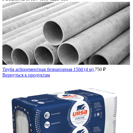
Труба асбоцементная безнапорная 150d (4 м)
750
₽
Вернуться к продуктам