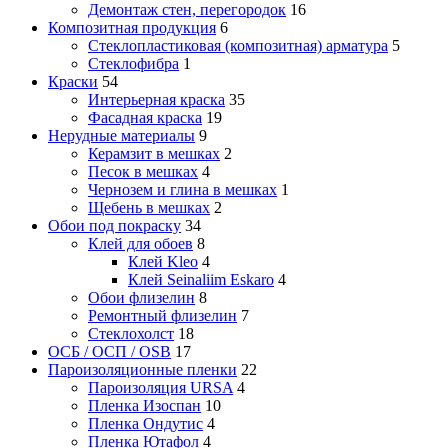
Демонтаж стен, перегородок
16
Композитная продукция
6
Стеклопластиковая (композитная) арматура
5
Стеклофибра
1
Краски
54
Интерьерная краска
35
Фасадная краска
19
Нерудные материалы
9
Керамзит в мешках
2
Песок в мешках
4
Чернозем и глина в мешках
1
Щебень в мешках
2
Обои под покраску
34
Клей для обоев
8
Клей Kleo
4
Клей Seinaliim Eskaro
4
Обои флизелин
8
Ремонтный флизелин
7
Стеклохолст
18
ОСБ / ОСП / OSB
17
Пароизоляционные пленки
22
Пароизоляция URSA
4
Пленка Изоспан
10
Пленка Ондутис
4
Пленка Ютафол
4