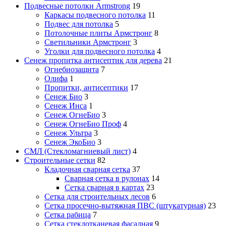
Подвесные потолки Armstrong
19
Каркасы подвесного потолка
11
Подвес для потолка
5
Потолочные плиты Армстронг
8
Светильники Армстронг
3
Уголки для подвесного потолка
4
Сенеж пропитка антисептик для дерева
21
Огнебиозащита
7
Олифа
1
Пропитки, антисептики
17
Сенеж Био
3
Сенеж Инса
1
Сенеж ОгнеБио
3
Сенеж ОгнеБио Проф
4
Сенеж Ультра
3
Сенеж ЭкоБио
3
СМЛ (Стекломагниевый лист)
4
Строительные сетки
82
Кладочная сварная сетка
37
Сварная сетка в рулонах
14
Сетка сварная в картах
23
Сетка для строительных лесов
6
Сетка просечно-вытяжная ПВС (штукатурная)
23
Сетка рабица
7
Сетка стеклотканевая фасадная
9