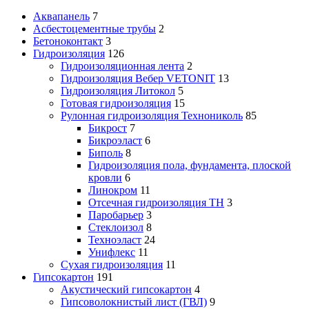
Аквапанель
7
Асбестоцементные трубы
2
Бетоноконтакт
3
Гидроизоляция
126
Гидроизоляционная лента
2
Гидроизоляция Вебер VETONIT
13
Гидроизоляция Литокол
5
Готовая гидроизоляция
15
Рулонная гидроизоляция Технониколь
85
Бикрост
7
Бикроэласт
6
Биполь
8
Гидроизоляция пола, фундамента, плоской
кровли
6
Линокром
11
Отсечная гидроизоляция ТН
3
Паробарьер
3
Стеклоизол
8
Техноэласт
24
Унифлекс
11
Сухая гидроизоляция
11
Гипсокартон
191
Акустический гипсокартон
4
Гипсоволокнистый лист (ГВЛ)
9