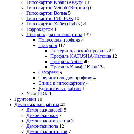
Гипсокартон Knauf (Кнауф)
13
Гипсокартон Vetonit (Ветонит)
6
Гипсокартон Волма
5
Гипсокартон ГИПРОК
10
Гипсокартон Хабез (Habez)
4
Гофрокартон
1
Профиль для гипсокартона
139
Подвес для профиля
4
Профиль
117
Екатеринодарский профиль
27
Профиль KATUSHA/Катюша
12
Профиль Албес
40
Профиль Кнауф / Knauf
34
Саморезы
9
Соединитель для профиля
4
Спица к гипсокартону
4
Удлинитель профиля
1
Угол ПВХ
1
Грунтовки
18
Демонтажные работы
40
Демонтаж дверей
5
Демонтаж окон
7
Демонтаж отопления
3
Демонтаж пола
12
Демонтаж потолков
7