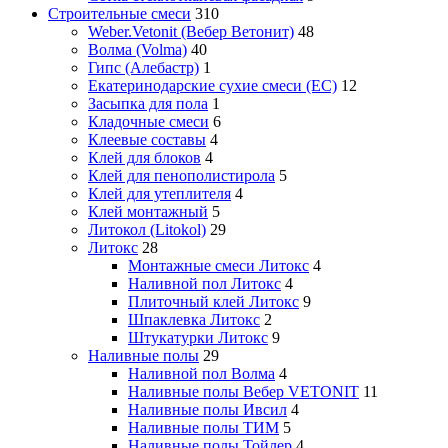
Строительные смеси
310
Weber.Vetonit (Вебер Ветонит)
48
Волма (Volma)
40
Гипс (Алебастр)
1
Екатеринодарские сухие смеси (ЕС)
12
Засыпка для пола
1
Кладочные смеси
6
Клеевые составы
4
Клей для блоков
4
Клей для пенополистирола
5
Клей для утеплителя
4
Клей монтажный
5
Литокол (Litokol)
29
Литокс
28
Монтажные смеси Литокс
4
Наливной пол Литокс
4
Плиточный клей Литокс
9
Шпаклевка Литокс
2
Штукатурки Литокс
9
Наливные полы
29
Наливной пол Волма
4
Наливные полы Вебер VETONIT
11
Наливные полы Ивсил
4
Наливные полы ТИМ
5
Наливные полы Тойлер
4