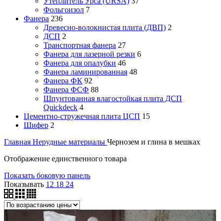
Утеплитель Урса (URSA)
37
Фольгоизол
7
Фанера
236
Древесно-волокнистая плита (ДВП)
2
ДСП
2
Транспортная фанера
27
Фанера для лазерной резки
6
Фанера для опалубки
46
Фанера ламинированная
48
Фанера ФК
92
Фанера ФСФ
88
Шпунтованная влагостойкая плита ДСП
Quickdeck
4
Цементно-стружечная плита ЦСП
15
Шифер
2
Главная
Нерудные материалы
Чернозем и глина в мешках
Отображение единственного товара
Показать боковую панель
Показывать
12
18
24