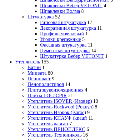
Шпаклевки Вебер VETONIT
4
Шпаклевки Волма
8
Штукатурка
52
Гипсовая штукатурка
17
Декоративная штукатурка
11
Профиль маячковый
1
Уголки крепежные
5
Фасадная штукатурка
11
Цементная штукатурка
14
Штукатурка Вебер VETONIT
1
Утеплитель
155
Ватин
1
Минвата
80
Пенопласт
9
Пенополистирол
14
Плита звукоизоляционная
4
Плиты LOGICPIR
21
Утеплитель ISOVER (Изовер)
10
Утеплитель Rockwool (Роквул)
8
Утеплитель Изорок (Isoroc)
9
Утеплитель КНАУФ (knauf)
11
Утеплитель лавсан
7
Утеплитель ПЕНОПЛЕКС
6
Утеплитель Технониколь
16