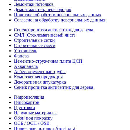
Демонтаж потолков
Демонтаж стен, перегородок
Политика обработки персональных данных
Согласие на обработку персональных данных
Сенеж пропитка антисептик для дерева
СМЛ (Стекломагниевый лист)
Строительные сетки
Строительные смеси
Утеплитель
Фанера
Цементно-стружечная плита ЦСП
Аквапанель
Асбестоцементные трубы
Композитная продукция
Декоративная штукатурка
Сенеж пропитка антисептик для дерева
Гидроизоляция
Гипсокартон
Грунтовки
Нерудные материалы
Обои под покраску
ОСБ / ОСП / OSB
Подвесные потолки Armstrong