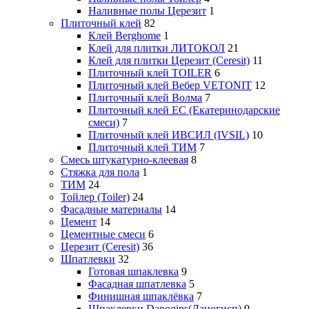
Наливные полы Церезит
1
Плиточный клей
82
Клей Berghome
1
Клей для плитки ЛИТОКОЛ
21
Клей для плитки Церезит (Ceresit)
11
Плиточный клей TOILER
6
Плиточный клей Вебер VETONIT
12
Плиточный клей Волма
7
Плиточный клей ЕС (Екатеринодарские
смеси)
7
Плиточный клей ИВСИЛ (IVSIL)
10
Плиточный клей ТИМ
7
Смесь штукатурно-клеевая
8
Стяжка для пола
1
ТИМ
24
Тойлер (Toiler)
24
Фасадные материалы
14
Цемент
14
Цементные смеси
6
Церезит (Ceresit)
36
Шпатлевки
32
Готовая шпаклевка
9
Фасадная шпатлевка
5
Финишная шпаклёвка
7
Шпаклевки Danogips(Даногисп)
9