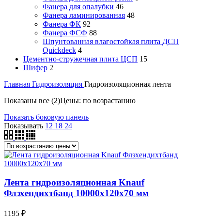
Фанера для опалубки
46
Фанера ламинированная
48
Фанера ФК
92
Фанера ФСФ
88
Шпунтованная влагостойкая плита ДСП
Quickdeck
4
Цементно-стружечная плита ЦСП
15
Шифер
2
Главная
Гидроизоляция
Гидроизоляционная лента
Показаны все (2)
Цены: по возрастанию
Показать боковую панель
Показывать
12
18
24
Лента гидроизоляционная Knauf
Флэхендихтбанд 10000х120х70 мм
1195
₽