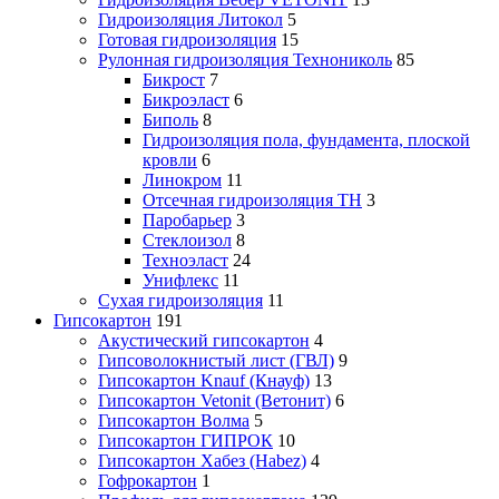
Гидроизоляция Литокол
5
Готовая гидроизоляция
15
Рулонная гидроизоляция Технониколь
85
Бикрост
7
Бикроэласт
6
Биполь
8
Гидроизоляция пола, фундамента, плоской
кровли
6
Линокром
11
Отсечная гидроизоляция ТН
3
Паробарьер
3
Стеклоизол
8
Техноэласт
24
Унифлекс
11
Сухая гидроизоляция
11
Гипсокартон
191
Акустический гипсокартон
4
Гипсоволокнистый лист (ГВЛ)
9
Гипсокартон Knauf (Кнауф)
13
Гипсокартон Vetonit (Ветонит)
6
Гипсокартон Волма
5
Гипсокартон ГИПРОК
10
Гипсокартон Хабез (Habez)
4
Гофрокартон
1