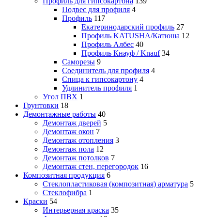
Профиль для гипсокартона
139
Подвес для профиля
4
Профиль
117
Екатеринодарский профиль
27
Профиль KATUSHA/Катюша
12
Профиль Албес
40
Профиль Кнауф / Knauf
34
Саморезы
9
Соединитель для профиля
4
Спица к гипсокартону
4
Удлинитель профиля
1
Угол ПВХ
1
Грунтовки
18
Демонтажные работы
40
Демонтаж дверей
5
Демонтаж окон
7
Демонтаж отопления
3
Демонтаж пола
12
Демонтаж потолков
7
Демонтаж стен, перегородок
16
Композитная продукция
6
Стеклопластиковая (композитная) арматура
5
Стеклофибра
1
Краски
54
Интерьерная краска
35