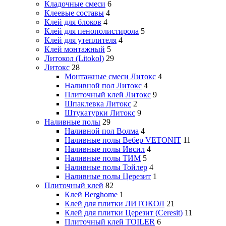
Кладочные смеси
6
Клеевые составы
4
Клей для блоков
4
Клей для пенополистирола
5
Клей для утеплителя
4
Клей монтажный
5
Литокол (Litokol)
29
Литокс
28
Монтажные смеси Литокс
4
Наливной пол Литокс
4
Плиточный клей Литокс
9
Шпаклевка Литокс
2
Штукатурки Литокс
9
Наливные полы
29
Наливной пол Волма
4
Наливные полы Вебер VETONIT
11
Наливные полы Ивсил
4
Наливные полы ТИМ
5
Наливные полы Тойлер
4
Наливные полы Церезит
1
Плиточный клей
82
Клей Berghome
1
Клей для плитки ЛИТОКОЛ
21
Клей для плитки Церезит (Ceresit)
11
Плиточный клей TOILER
6