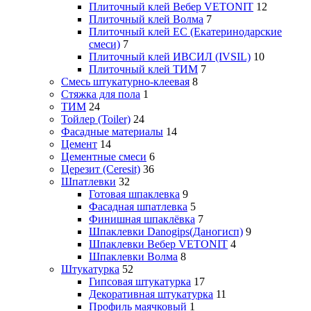
Плиточный клей Вебер VETONIT
12
Плиточный клей Волма
7
Плиточный клей ЕС (Екатеринодарские
смеси)
7
Плиточный клей ИВСИЛ (IVSIL)
10
Плиточный клей ТИМ
7
Смесь штукатурно-клеевая
8
Стяжка для пола
1
ТИМ
24
Тойлер (Toiler)
24
Фасадные материалы
14
Цемент
14
Цементные смеси
6
Церезит (Ceresit)
36
Шпатлевки
32
Готовая шпаклевка
9
Фасадная шпатлевка
5
Финишная шпаклёвка
7
Шпаклевки Danogips(Даногисп)
9
Шпаклевки Вебер VETONIT
4
Шпаклевки Волма
8
Штукатурка
52
Гипсовая штукатурка
17
Декоративная штукатурка
11
Профиль маячковый
1