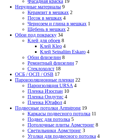
Фасадная краска
19
Нерудные материалы
9
Керамзит в мешках
2
Песок в мешках
4
Чернозем и глина в мешках
1
Щебень в мешках
2
Обои под покраску
34
Клей для обоев
8
Клей Kleo
4
Клей Seinaliim Eskaro
4
Обои флизелин
8
Ремонтный флизелин
7
Стеклохолст
18
ОСБ / ОСП / OSB
17
Пароизоляционные пленки
22
Пароизоляция URSA
4
Пленка Изоспан
10
Пленка Ондутис
4
Пленка Ютафол
4
Подвесные потолки Armstrong
19
Каркасы подвесного потолка
11
Подвес для потолка
5
Потолочные плиты Армстронг
8
Светильники Армстронг
3
Уголки для подвесного потолка
4