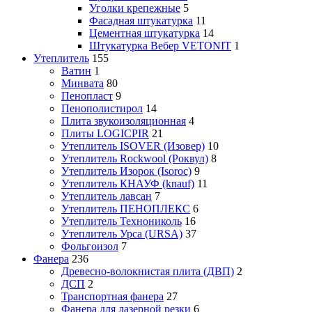
Уголки крепежные
5
Фасадная штукатурка
11
Цементная штукатурка
14
Штукатурка Вебер VETONIT
1
Утеплитель
155
Ватин
1
Минвата
80
Пенопласт
9
Пенополистирол
14
Плита звукоизоляционная
4
Плиты LOGICPIR
21
Утеплитель ISOVER (Изовер)
10
Утеплитель Rockwool (Роквул)
8
Утеплитель Изорок (Isoroc)
9
Утеплитель КНАУФ (knauf)
11
Утеплитель лавсан
7
Утеплитель ПЕНОПЛЕКС
6
Утеплитель Технониколь
16
Утеплитель Урса (URSA)
37
Фольгоизол
7
Фанера
236
Древесно-волокнистая плита (ДВП)
2
ДСП
2
Транспортная фанера
27
Фанера для лазерной резки
6