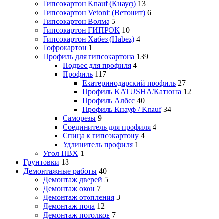
Гипсокартон Knauf (Кнауф)
13
Гипсокартон Vetonit (Ветонит)
6
Гипсокартон Волма
5
Гипсокартон ГИПРОК
10
Гипсокартон Хабез (Habez)
4
Гофрокартон
1
Профиль для гипсокартона
139
Подвес для профиля
4
Профиль
117
Екатеринодарский профиль
27
Профиль KATUSHA/Катюша
12
Профиль Албес
40
Профиль Кнауф / Knauf
34
Саморезы
9
Соединитель для профиля
4
Спица к гипсокартону
4
Удлинитель профиля
1
Угол ПВХ
1
Грунтовки
18
Демонтажные работы
40
Демонтаж дверей
5
Демонтаж окон
7
Демонтаж отопления
3
Демонтаж пола
12
Демонтаж потолков
7