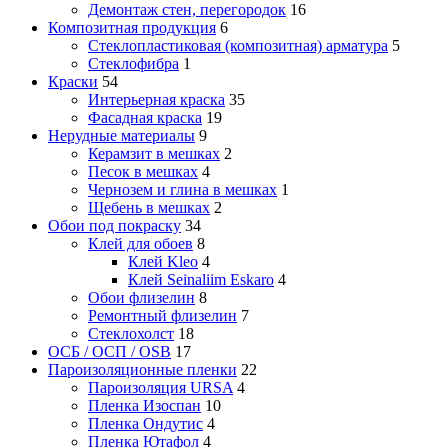
Демонтаж стен, перегородок
16
Композитная продукция
6
Стеклопластиковая (композитная) арматура
5
Стеклофибра
1
Краски
54
Интерьерная краска
35
Фасадная краска
19
Нерудные материалы
9
Керамзит в мешках
2
Песок в мешках
4
Чернозем и глина в мешках
1
Щебень в мешках
2
Обои под покраску
34
Клей для обоев
8
Клей Kleo
4
Клей Seinaliim Eskaro
4
Обои флизелин
8
Ремонтный флизелин
7
Стеклохолст
18
ОСБ / ОСП / OSB
17
Пароизоляционные пленки
22
Пароизоляция URSA
4
Пленка Изоспан
10
Пленка Ондутис
4
Пленка Ютафол
4