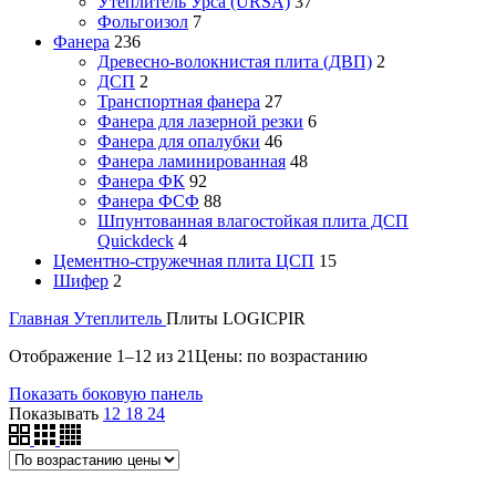
Утеплитель Урса (URSA)
37
Фольгоизол
7
Фанера
236
Древесно-волокнистая плита (ДВП)
2
ДСП
2
Транспортная фанера
27
Фанера для лазерной резки
6
Фанера для опалубки
46
Фанера ламинированная
48
Фанера ФК
92
Фанера ФСФ
88
Шпунтованная влагостойкая плита ДСП
Quickdeck
4
Цементно-стружечная плита ЦСП
15
Шифер
2
Главная
Утеплитель
Плиты LOGICPIR
Отображение 1–12 из 21
Цены: по возрастанию
Показать боковую панель
Показывать
12
18
24