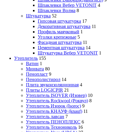
Шпаклевки Вебер VETONIT
4
Шпаклевки Волма
8
Штукатурка
52
Гипсовая штукатурка
17
Декоративная штукатурка
11
Профиль маячковый
1
Уголки крепежные
5
Фасадная штукатурка
11
Цементная штукатурка
14
Штукатурка Вебер VETONIT
1
Утеплитель
155
Ватин
1
Минвата
80
Пенопласт
9
Пенополистирол
14
Плита звукоизоляционная
4
Плиты LOGICPIR
21
Утеплитель ISOVER (Изовер)
10
Утеплитель Rockwool (Роквул)
8
Утеплитель Изорок (Isoroc)
9
Утеплитель КНАУФ (knauf)
11
Утеплитель лавсан
7
Утеплитель ПЕНОПЛЕКС
6
Утеплитель Технониколь
16