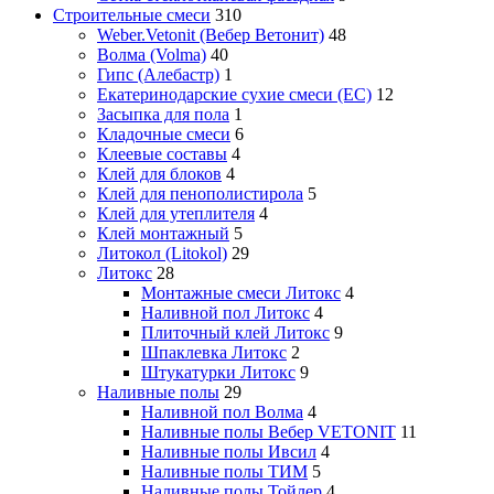
Строительные смеси
310
Weber.Vetonit (Вебер Ветонит)
48
Волма (Volma)
40
Гипс (Алебастр)
1
Екатеринодарские сухие смеси (ЕС)
12
Засыпка для пола
1
Кладочные смеси
6
Клеевые составы
4
Клей для блоков
4
Клей для пенополистирола
5
Клей для утеплителя
4
Клей монтажный
5
Литокол (Litokol)
29
Литокс
28
Монтажные смеси Литокс
4
Наливной пол Литокс
4
Плиточный клей Литокс
9
Шпаклевка Литокс
2
Штукатурки Литокс
9
Наливные полы
29
Наливной пол Волма
4
Наливные полы Вебер VETONIT
11
Наливные полы Ивсил
4
Наливные полы ТИМ
5
Наливные полы Тойлер
4