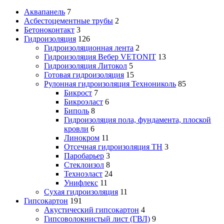
Аквапанель
7
Асбестоцементные трубы
2
Бетоноконтакт
3
Гидроизоляция
126
Гидроизоляционная лента
2
Гидроизоляция Вебер VETONIT
13
Гидроизоляция Литокол
5
Готовая гидроизоляция
15
Рулонная гидроизоляция Технониколь
85
Бикрост
7
Бикроэласт
6
Биполь
8
Гидроизоляция пола, фундамента, плоской
кровли
6
Линокром
11
Отсечная гидроизоляция ТН
3
Паробарьер
3
Стеклоизол
8
Техноэласт
24
Унифлекс
11
Сухая гидроизоляция
11
Гипсокартон
191
Акустический гипсокартон
4
Гипсоволокнистый лист (ГВЛ)
9