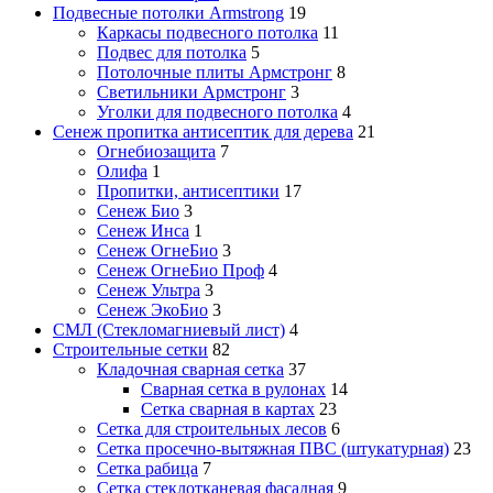
Подвесные потолки Armstrong
19
Каркасы подвесного потолка
11
Подвес для потолка
5
Потолочные плиты Армстронг
8
Светильники Армстронг
3
Уголки для подвесного потолка
4
Сенеж пропитка антисептик для дерева
21
Огнебиозащита
7
Олифа
1
Пропитки, антисептики
17
Сенеж Био
3
Сенеж Инса
1
Сенеж ОгнеБио
3
Сенеж ОгнеБио Проф
4
Сенеж Ультра
3
Сенеж ЭкоБио
3
СМЛ (Стекломагниевый лист)
4
Строительные сетки
82
Кладочная сварная сетка
37
Сварная сетка в рулонах
14
Сетка сварная в картах
23
Сетка для строительных лесов
6
Сетка просечно-вытяжная ПВС (штукатурная)
23
Сетка рабица
7
Сетка стеклотканевая фасадная
9