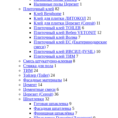
Наливные полы Церезит
1
Плиточный клей
82
Клей Berghome
1
Клей для плитки ЛИТОКОЛ
21
Клей для плитки Церезит (Ceresit)
11
Плиточный клей TOILER
6
Плиточный клей Вебер VETONIT
12
Плиточный клей Волма
7
Плиточный клей ЕС (Екатеринодарские
смеси)
7
Плиточный клей ИВСИЛ (IVSIL)
10
Плиточный клей ТИМ
7
Смесь штукатурно-клеевая
8
Стяжка для пола
1
ТИМ
24
Тойлер (Toiler)
24
Фасадные материалы
14
Цемент
14
Цементные смеси
6
Церезит (Ceresit)
36
Шпатлевки
32
Готовая шпаклевка
9
Фасадная шпатлевка
5
Финишная шпаклёвка
7
Шпаклевки Danogips(Даногисп)
9