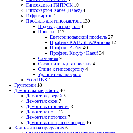
Гипсокартон ГИПРОК
10
Гипсокартон Хабез (Habez)
4
Гофрокартон
1
Профиль для гипсокартона
139
Подвес для профиля
4
Профиль
117
Екатеринодарский профиль
27
Профиль KATUSHA/Катюша
12
Профиль Албес
40
Профиль Кнауф / Knauf
34
Саморезы
9
Соединитель для профиля
4
Спица к гипсокартону
4
Удлинитель профиля
1
Угол ПВХ
1
Грунтовки
18
Демонтажные работы
40
Демонтаж дверей
5
Демонтаж окон
7
Демонтаж отопления
3
Демонтаж пола
12
Демонтаж потолков
7
Демонтаж стен, перегородок
16
Композитная продукция
6