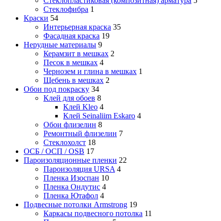
Стеклопластиковая (композитная) арматура
5
Стеклофибра
1
Краски
54
Интерьерная краска
35
Фасадная краска
19
Нерудные материалы
9
Керамзит в мешках
2
Песок в мешках
4
Чернозем и глина в мешках
1
Щебень в мешках
2
Обои под покраску
34
Клей для обоев
8
Клей Kleo
4
Клей Seinaliim Eskaro
4
Обои флизелин
8
Ремонтный флизелин
7
Стеклохолст
18
ОСБ / ОСП / OSB
17
Пароизоляционные пленки
22
Пароизоляция URSA
4
Пленка Изоспан
10
Пленка Ондутис
4
Пленка Ютафол
4
Подвесные потолки Armstrong
19
Каркасы подвесного потолка
11