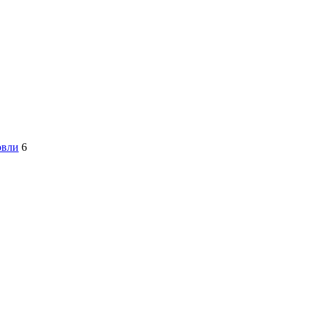
овли
6