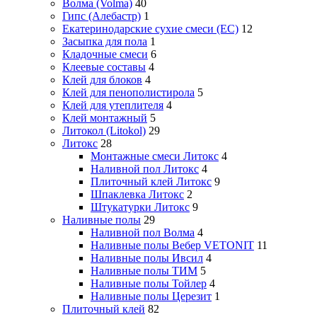
Волма (Volma)
40
Гипс (Алебастр)
1
Екатеринодарские сухие смеси (ЕС)
12
Засыпка для пола
1
Кладочные смеси
6
Клеевые составы
4
Клей для блоков
4
Клей для пенополистирола
5
Клей для утеплителя
4
Клей монтажный
5
Литокол (Litokol)
29
Литокс
28
Монтажные смеси Литокс
4
Наливной пол Литокс
4
Плиточный клей Литокс
9
Шпаклевка Литокс
2
Штукатурки Литокс
9
Наливные полы
29
Наливной пол Волма
4
Наливные полы Вебер VETONIT
11
Наливные полы Ивсил
4
Наливные полы ТИМ
5
Наливные полы Тойлер
4
Наливные полы Церезит
1
Плиточный клей
82