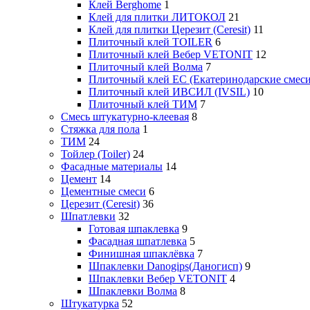
Клей Berghome
1
Клей для плитки ЛИТОКОЛ
21
Клей для плитки Церезит (Ceresit)
11
Плиточный клей TOILER
6
Плиточный клей Вебер VETONIT
12
Плиточный клей Волма
7
Плиточный клей ЕС (Екатеринодарские смеси
Плиточный клей ИВСИЛ (IVSIL)
10
Плиточный клей ТИМ
7
Смесь штукатурно-клеевая
8
Стяжка для пола
1
ТИМ
24
Тойлер (Toiler)
24
Фасадные материалы
14
Цемент
14
Цементные смеси
6
Церезит (Ceresit)
36
Шпатлевки
32
Готовая шпаклевка
9
Фасадная шпатлевка
5
Финишная шпаклёвка
7
Шпаклевки Danogips(Даногисп)
9
Шпаклевки Вебер VETONIT
4
Шпаклевки Волма
8
Штукатурка
52