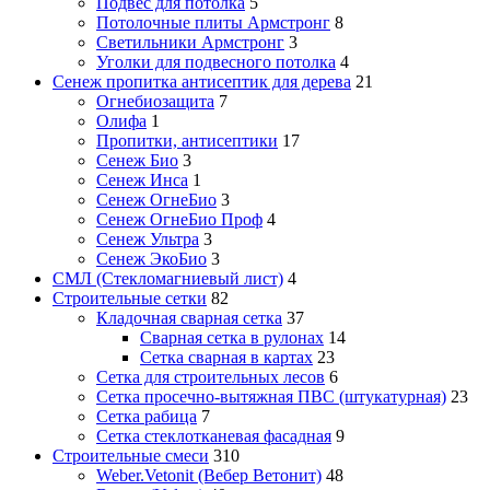
Подвес для потолка
5
Потолочные плиты Армстронг
8
Светильники Армстронг
3
Уголки для подвесного потолка
4
Сенеж пропитка антисептик для дерева
21
Огнебиозащита
7
Олифа
1
Пропитки, антисептики
17
Сенеж Био
3
Сенеж Инса
1
Сенеж ОгнеБио
3
Сенеж ОгнеБио Проф
4
Сенеж Ультра
3
Сенеж ЭкоБио
3
СМЛ (Стекломагниевый лист)
4
Строительные сетки
82
Кладочная сварная сетка
37
Сварная сетка в рулонах
14
Сетка сварная в картах
23
Сетка для строительных лесов
6
Сетка просечно-вытяжная ПВС (штукатурная)
23
Сетка рабица
7
Сетка стеклотканевая фасадная
9
Строительные смеси
310
Weber.Vetonit (Вебер Ветонит)
48