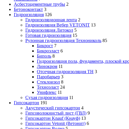
Асбестоцементные трубы
2
Бетоноконтакт
3
Гидроизоляция
126
Гидроизоляционная лента
2
Гидроизоляция Вебер VETONIT
13
Гидроизоляция Литокол
5
Готовая гидроизоляция
15
Рулонная гидроизоляция Технониколь
85
Бикрост
7
Бикроэласт
6
Биполь
8
Гидроизоляция пола, фундамента, плоской кр
Линокром
11
Отсечная гидроизоляция ТН
3
Паробарьер
3
Стеклоизол
8
Техноэласт
24
Унифлекс
11
Сухая гидроизоляция
11
Гипсокартон
191
Акустический гипсокартон
4
Гипсоволокнистый лист (ГВЛ)
9
Гипсокартон Knauf (Кнауф)
13
Гипсокартон Vetonit (Ветонит)
6
Гипсокартон Волма
5