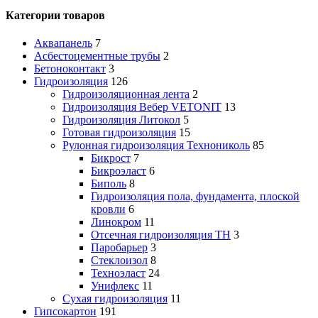
Категории товаров
Аквапанель
7
Асбестоцементные трубы
2
Бетоноконтакт
3
Гидроизоляция
126
Гидроизоляционная лента
2
Гидроизоляция Вебер VETONIT
13
Гидроизоляция Литокол
5
Готовая гидроизоляция
15
Рулонная гидроизоляция Технониколь
85
Бикрост
7
Бикроэласт
6
Биполь
8
Гидроизоляция пола, фундамента, плоской
кровли
6
Линокром
11
Отсечная гидроизоляция ТН
3
Паробарьер
3
Стеклоизол
8
Техноэласт
24
Унифлекс
11
Сухая гидроизоляция
11
Гипсокартон
191