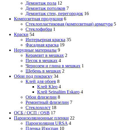
Демонтаж пола
12
Демонтаж потолков
7
Демонтаж стен, перегородок
16
Композитная продукция
6
Стеклопластиковая (композитная) арматура
5
Стеклофибра
1
Краски
54
Интерьерная краска
35
Фасадная краска
19
Нерудные материалы
9
Керамзит в мешках
2
Песок в мешках
4
Чернозем и глина в мешках
1
Щебень в мешках
2
Обои под покраску
34
Клей для обоев
8
Клей Kleo
4
Клей Seinaliim Eskaro
4
Обои флизелин
8
Ремонтный флизелин
7
Стеклохолст
18
ОСБ / ОСП / OSB
17
Пароизоляционные пленки
22
Пароизоляция URSA
4
Пленка Изоспан
10