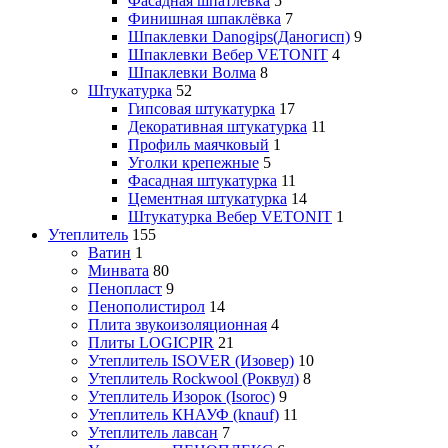
Фасадная шпатлевка
5
Финишная шпаклёвка
7
Шпаклевки Danogips(Даногисп)
9
Шпаклевки Вебер VETONIT
4
Шпаклевки Волма
8
Штукатурка
52
Гипсовая штукатурка
17
Декоративная штукатурка
11
Профиль маячковый
1
Уголки крепежные
5
Фасадная штукатурка
11
Цементная штукатурка
14
Штукатурка Вебер VETONIT
1
Утеплитель
155
Ватин
1
Минвата
80
Пенопласт
9
Пенополистирол
14
Плита звукоизоляционная
4
Плиты LOGICPIR
21
Утеплитель ISOVER (Изовер)
10
Утеплитель Rockwool (Роквул)
8
Утеплитель Изорок (Isoroc)
9
Утеплитель КНАУФ (knauf)
11
Утеплитель лавсан
7