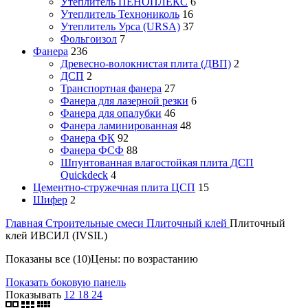
Утеплитель ПЕНОПЛЕКС
6
Утеплитель Технониколь
16
Утеплитель Урса (URSA)
37
Фольгоизол
7
Фанера
236
Древесно-волокнистая плита (ДВП)
2
ДСП
2
Транспортная фанера
27
Фанера для лазерной резки
6
Фанера для опалубки
46
Фанера ламинированная
48
Фанера ФК
92
Фанера ФСФ
88
Шпунтованная влагостойкая плита ДСП
Quickdeck
4
Цементно-стружечная плита ЦСП
15
Шифер
2
Главная
Строительные смеси
Плиточный клей
Плиточный
клей ИВСИЛ (IVSIL)
Показаны все (10)
Цены: по возрастанию
Показать боковую панель
Показывать
12
18
24