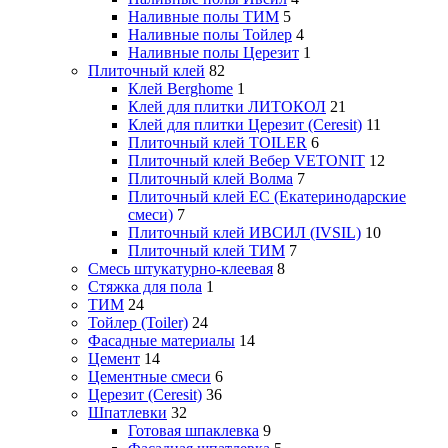
Наливные полы ТИМ
5
Наливные полы Тойлер
4
Наливные полы Церезит
1
Плиточный клей
82
Клей Berghome
1
Клей для плитки ЛИТОКОЛ
21
Клей для плитки Церезит (Ceresit)
11
Плиточный клей TOILER
6
Плиточный клей Вебер VETONIT
12
Плиточный клей Волма
7
Плиточный клей ЕС (Екатеринодарские
смеси)
7
Плиточный клей ИВСИЛ (IVSIL)
10
Плиточный клей ТИМ
7
Смесь штукатурно-клеевая
8
Стяжка для пола
1
ТИМ
24
Тойлер (Toiler)
24
Фасадные материалы
14
Цемент
14
Цементные смеси
6
Церезит (Ceresit)
36
Шпатлевки
32
Готовая шпаклевка
9