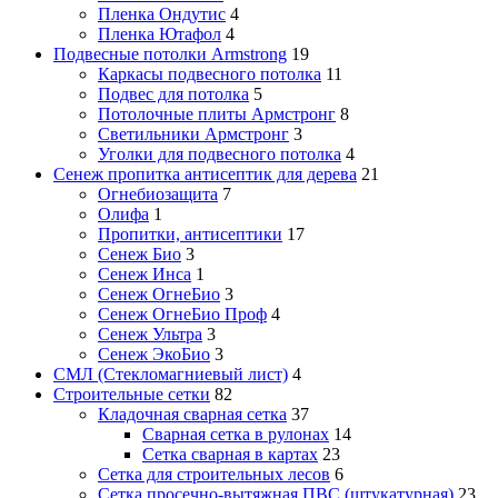
Пленка Ондутис
4
Пленка Ютафол
4
Подвесные потолки Armstrong
19
Каркасы подвесного потолка
11
Подвес для потолка
5
Потолочные плиты Армстронг
8
Светильники Армстронг
3
Уголки для подвесного потолка
4
Сенеж пропитка антисептик для дерева
21
Огнебиозащита
7
Олифа
1
Пропитки, антисептики
17
Сенеж Био
3
Сенеж Инса
1
Сенеж ОгнеБио
3
Сенеж ОгнеБио Проф
4
Сенеж Ультра
3
Сенеж ЭкоБио
3
СМЛ (Стекломагниевый лист)
4
Строительные сетки
82
Кладочная сварная сетка
37
Сварная сетка в рулонах
14
Сетка сварная в картах
23
Сетка для строительных лесов
6
Сетка просечно-вытяжная ПВС (штукатурная)
23