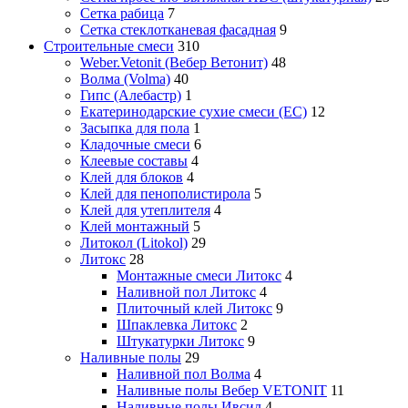
Сетка рабица
7
Сетка стеклотканевая фасадная
9
Строительные смеси
310
Weber.Vetonit (Вебер Ветонит)
48
Волма (Volma)
40
Гипс (Алебастр)
1
Екатеринодарские сухие смеси (ЕС)
12
Засыпка для пола
1
Кладочные смеси
6
Клеевые составы
4
Клей для блоков
4
Клей для пенополистирола
5
Клей для утеплителя
4
Клей монтажный
5
Литокол (Litokol)
29
Литокс
28
Монтажные смеси Литокс
4
Наливной пол Литокс
4
Плиточный клей Литокс
9
Шпаклевка Литокс
2
Штукатурки Литокс
9
Наливные полы
29
Наливной пол Волма
4
Наливные полы Вебер VETONIT
11
Наливные полы Ивсил
4