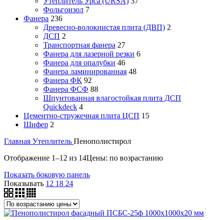
Утеплитель Урса (URSA)
37
Фольгоизол
7
Фанера
236
Древесно-волокнистая плита (ДВП)
2
ДСП
2
Транспортная фанера
27
Фанера для лазерной резки
6
Фанера для опалубки
46
Фанера ламинированная
48
Фанера ФК
92
Фанера ФСФ
88
Шпунтованная влагостойкая плита ДСП
Quickdeck
4
Цементно-стружечная плита ЦСП
15
Шифер
2
Главная
Утеплитель
Пенополистирол
Отображение 1–12 из 14
Цены: по возрастанию
Показать боковую панель
Показывать
12
18
24