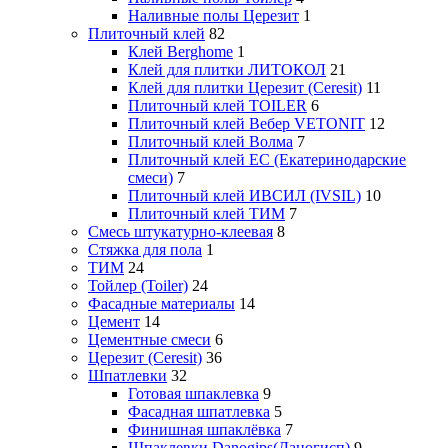
Наливные полы Церезит
1
Плиточный клей
82
Клей Berghome
1
Клей для плитки ЛИТОКОЛ
21
Клей для плитки Церезит (Ceresit)
11
Плиточный клей TOILER
6
Плиточный клей Вебер VETONIT
12
Плиточный клей Волма
7
Плиточный клей ЕС (Екатеринодарские
смеси)
7
Плиточный клей ИВСИЛ (IVSIL)
10
Плиточный клей ТИМ
7
Смесь штукатурно-клеевая
8
Стяжка для пола
1
ТИМ
24
Тойлер (Toiler)
24
Фасадные материалы
14
Цемент
14
Цементные смеси
6
Церезит (Ceresit)
36
Шпатлевки
32
Готовая шпаклевка
9
Фасадная шпатлевка
5
Финишная шпаклёвка
7
Шпаклевки Danogips(Даногисп)
9