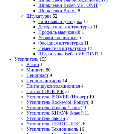
Шпаклевки Вебер VETONIT
4
Шпаклевки Волма
8
Штукатурка
52
Гипсовая штукатурка
17
Декоративная штукатурка
11
Профиль маячковый
1
Уголки крепежные
5
Фасадная штукатурка
11
Цементная штукатурка
14
Штукатурка Вебер VETONIT
1
Утеплитель
155
Ватин
1
Минвата
80
Пенопласт
9
Пенополистирол
14
Плита звукоизоляционная
4
Плиты LOGICPIR
21
Утеплитель ISOVER (Изовер)
10
Утеплитель Rockwool (Роквул)
8
Утеплитель Изорок (Isoroc)
9
Утеплитель КНАУФ (knauf)
11
Утеплитель лавсан
7
Утеплитель ПЕНОПЛЕКС
6
Утеплитель Технониколь
16