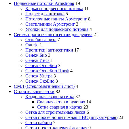
Подвесные потолки Armstrong
19
Каркасы подвесного потолка
11
Подвес для потолка
5
Потолочные плиты Армстронг
8
Светильники Армстронг
3
Уголки для подвесного потолка
4
Сенеж пропитка антисептик для дерева
21
Огнебиозащита
7
Олифа
1
Пропитки, антисептики
17
Сенеж Био
3
Сенеж Инса
1
Сенеж ОгнеБио
3
Сенеж ОгнеБио Проф
4
Сенеж Ультра
3
Сенеж ЭкоБио
3
СМЛ (Стекломагниевый лист)
4
Строительные сетки
82
Кладочная сварная сетка
37
Сварная сетка в рулонах
14
Сетка сварная в картах
23
Сетка для строительных лесов
6
Сетка просечно-вытяжная ПВС (штукатурная)
23
Сетка рабица
7
Сетка стеклотканевая фасадная
9