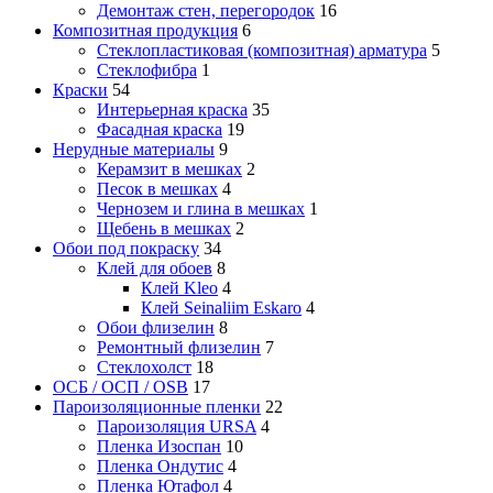
Демонтаж стен, перегородок
16
Композитная продукция
6
Стеклопластиковая (композитная) арматура
5
Стеклофибра
1
Краски
54
Интерьерная краска
35
Фасадная краска
19
Нерудные материалы
9
Керамзит в мешках
2
Песок в мешках
4
Чернозем и глина в мешках
1
Щебень в мешках
2
Обои под покраску
34
Клей для обоев
8
Клей Kleo
4
Клей Seinaliim Eskaro
4
Обои флизелин
8
Ремонтный флизелин
7
Стеклохолст
18
ОСБ / ОСП / OSB
17
Пароизоляционные пленки
22
Пароизоляция URSA
4
Пленка Изоспан
10
Пленка Ондутис
4
Пленка Ютафол
4