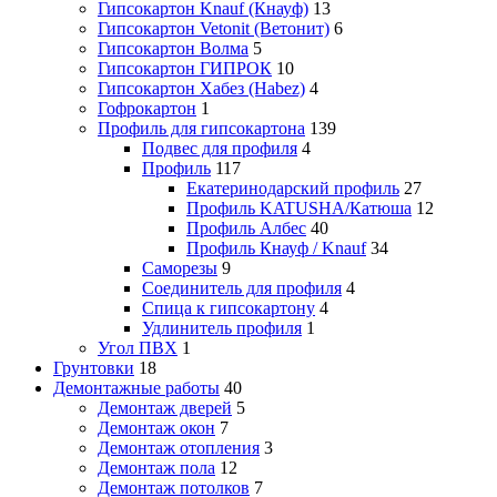
Гипсокартон Knauf (Кнауф)
13
Гипсокартон Vetonit (Ветонит)
6
Гипсокартон Волма
5
Гипсокартон ГИПРОК
10
Гипсокартон Хабез (Habez)
4
Гофрокартон
1
Профиль для гипсокартона
139
Подвес для профиля
4
Профиль
117
Екатеринодарский профиль
27
Профиль KATUSHA/Катюша
12
Профиль Албес
40
Профиль Кнауф / Knauf
34
Саморезы
9
Соединитель для профиля
4
Спица к гипсокартону
4
Удлинитель профиля
1
Угол ПВХ
1
Грунтовки
18
Демонтажные работы
40
Демонтаж дверей
5
Демонтаж окон
7
Демонтаж отопления
3
Демонтаж пола
12
Демонтаж потолков
7