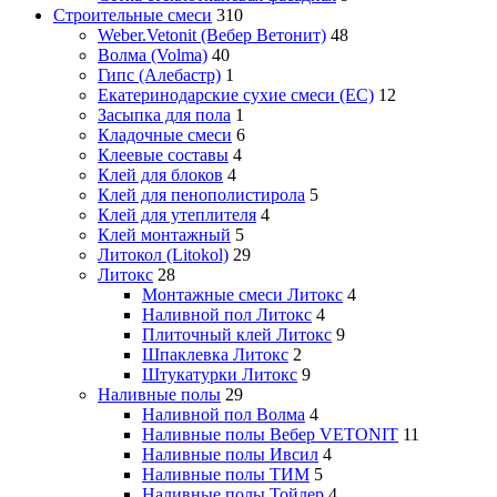
Строительные смеси
310
Weber.Vetonit (Вебер Ветонит)
48
Волма (Volma)
40
Гипс (Алебастр)
1
Екатеринодарские сухие смеси (ЕС)
12
Засыпка для пола
1
Кладочные смеси
6
Клеевые составы
4
Клей для блоков
4
Клей для пенополистирола
5
Клей для утеплителя
4
Клей монтажный
5
Литокол (Litokol)
29
Литокс
28
Монтажные смеси Литокс
4
Наливной пол Литокс
4
Плиточный клей Литокс
9
Шпаклевка Литокс
2
Штукатурки Литокс
9
Наливные полы
29
Наливной пол Волма
4
Наливные полы Вебер VETONIT
11
Наливные полы Ивсил
4
Наливные полы ТИМ
5
Наливные полы Тойлер
4