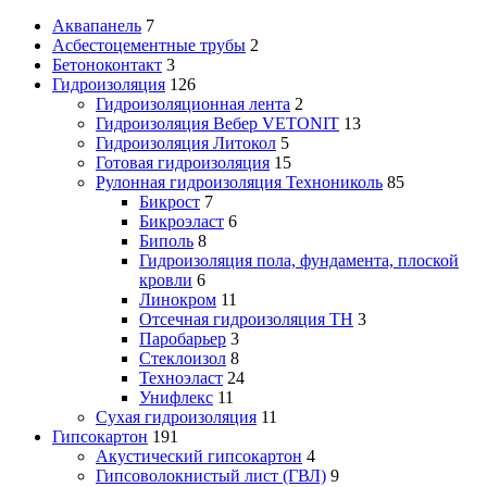
Аквапанель
7
Асбестоцементные трубы
2
Бетоноконтакт
3
Гидроизоляция
126
Гидроизоляционная лента
2
Гидроизоляция Вебер VETONIT
13
Гидроизоляция Литокол
5
Готовая гидроизоляция
15
Рулонная гидроизоляция Технониколь
85
Бикрост
7
Бикроэласт
6
Биполь
8
Гидроизоляция пола, фундамента, плоской
кровли
6
Линокром
11
Отсечная гидроизоляция ТН
3
Паробарьер
3
Стеклоизол
8
Техноэласт
24
Унифлекс
11
Сухая гидроизоляция
11
Гипсокартон
191
Акустический гипсокартон
4
Гипсоволокнистый лист (ГВЛ)
9