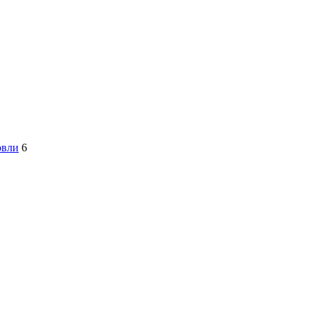
овли
6