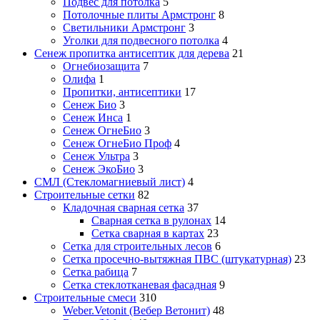
Подвес для потолка
5
Потолочные плиты Армстронг
8
Светильники Армстронг
3
Уголки для подвесного потолка
4
Сенеж пропитка антисептик для дерева
21
Огнебиозащита
7
Олифа
1
Пропитки, антисептики
17
Сенеж Био
3
Сенеж Инса
1
Сенеж ОгнеБио
3
Сенеж ОгнеБио Проф
4
Сенеж Ультра
3
Сенеж ЭкоБио
3
СМЛ (Стекломагниевый лист)
4
Строительные сетки
82
Кладочная сварная сетка
37
Сварная сетка в рулонах
14
Сетка сварная в картах
23
Сетка для строительных лесов
6
Сетка просечно-вытяжная ПВС (штукатурная)
23
Сетка рабица
7
Сетка стеклотканевая фасадная
9
Строительные смеси
310
Weber.Vetonit (Вебер Ветонит)
48