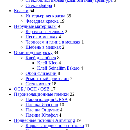
Стеклопластиковая (композитная) арматура
5
Стеклофибра
1
Краски
54
Интерьерная краска
35
Фасадная краска
19
Нерудные материалы
9
Керамзит в мешках
2
Песок в мешках
4
Чернозем и глина в мешках
1
Щебень в мешках
2
Обои под покраску
34
Клей для обоев
8
Клей Kleo
4
Клей Seinaliim Eskaro
4
Обои флизелин
8
Ремонтный флизелин
7
Стеклохолст
18
ОСБ / ОСП / OSB
17
Пароизоляционные пленки
22
Пароизоляция URSA
4
Пленка Изоспан
10
Пленка Ондутис
4
Пленка Ютафол
4
Подвесные потолки Armstrong
19
Каркасы подвесного потолка
11