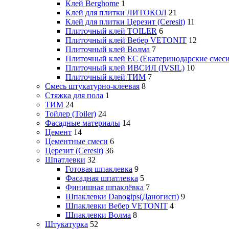
Клей Berghome
1
Клей для плитки ЛИТОКОЛ
21
Клей для плитки Церезит (Ceresit)
11
Плиточный клей TOILER
6
Плиточный клей Вебер VETONIT
12
Плиточный клей Волма
7
Плиточный клей ЕС (Екатеринодарские смеси
Плиточный клей ИВСИЛ (IVSIL)
10
Плиточный клей ТИМ
7
Смесь штукатурно-клеевая
8
Стяжка для пола
1
ТИМ
24
Тойлер (Toiler)
24
Фасадные материалы
14
Цемент
14
Цементные смеси
6
Церезит (Ceresit)
36
Шпатлевки
32
Готовая шпаклевка
9
Фасадная шпатлевка
5
Финишная шпаклёвка
7
Шпаклевки Danogips(Даногисп)
9
Шпаклевки Вебер VETONIT
4
Шпаклевки Волма
8
Штукатурка
52