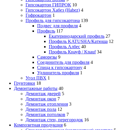
Гипсокартон ГИПРОК
10
Гипсокартон Хабез (Habez)
4
Гофрокартон
1
Профиль для гипсокартона
139
Подвес для профиля
4
Профиль
117
Екатеринодарский профиль
27
Профиль KATUSHA/Катюша
12
Профиль Албес
40
Профиль Кнауф / Knauf
34
Саморезы
9
Соединитель для профиля
4
Спица к гипсокартону
4
Удлинитель профиля
1
Угол ПВХ
1
Грунтовки
18
Демонтажные работы
40
Демонтаж дверей
5
Демонтаж окон
7
Демонтаж отопления
3
Демонтаж пола
12
Демонтаж потолков
7
Демонтаж стен, перегородок
16
Композитная продукция
6