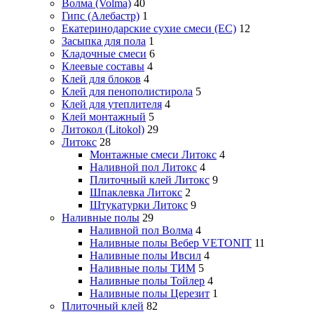
Волма (Volma)
40
Гипс (Алебастр)
1
Екатеринодарские сухие смеси (ЕС)
12
Засыпка для пола
1
Кладочные смеси
6
Клеевые составы
4
Клей для блоков
4
Клей для пенополистирола
5
Клей для утеплителя
4
Клей монтажный
5
Литокол (Litokol)
29
Литокс
28
Монтажные смеси Литокс
4
Наливной пол Литокс
4
Плиточный клей Литокс
9
Шпаклевка Литокс
2
Штукатурки Литокс
9
Наливные полы
29
Наливной пол Волма
4
Наливные полы Вебер VETONIT
11
Наливные полы Ивсил
4
Наливные полы ТИМ
5
Наливные полы Тойлер
4
Наливные полы Церезит
1
Плиточный клей
82