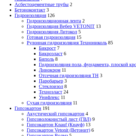
Асбестоцементные трубы
2
Бетоноконтакт
3
Гидроизоляция
126
Гидроизоляционная лента
2
Гидроизоляция Вебер VETONIT
13
Гидроизоляция Литокол
5
Готовая гидроизоляция
15
Рулонная гидроизоляция Технониколь
85
Бикрост
7
Бикроэласт
6
Биполь
8
Гидроизоляция пола, фундамента, плоской кр
Линокром
11
Отсечная гидроизоляция ТН
3
Паробарьер
3
Стеклоизол
8
Техноэласт
24
Унифлекс
11
Сухая гидроизоляция
11
Гипсокартон
191
Акустический гипсокартон
4
Гипсоволокнистый лист (ГВЛ)
9
Гипсокартон Knauf (Кнауф)
13
Гипсокартон Vetonit (Ветонит)
6
Гипсокартон Волма
5