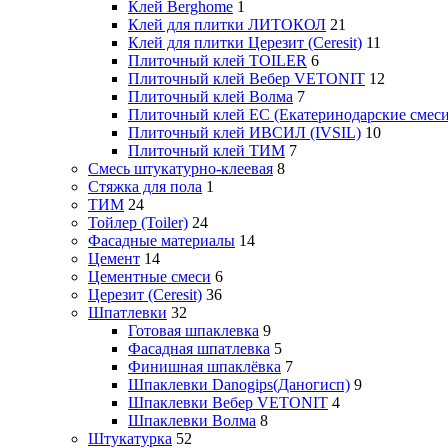
Клей Berghome
1
Клей для плитки ЛИТОКОЛ
21
Клей для плитки Церезит (Ceresit)
11
Плиточный клей TOILER
6
Плиточный клей Вебер VETONIT
12
Плиточный клей Волма
7
Плиточный клей ЕС (Екатеринодарские смеси
Плиточный клей ИВСИЛ (IVSIL)
10
Плиточный клей ТИМ
7
Смесь штукатурно-клеевая
8
Стяжка для пола
1
ТИМ
24
Тойлер (Toiler)
24
Фасадные материалы
14
Цемент
14
Цементные смеси
6
Церезит (Ceresit)
36
Шпатлевки
32
Готовая шпаклевка
9
Фасадная шпатлевка
5
Финишная шпаклёвка
7
Шпаклевки Danogips(Даногисп)
9
Шпаклевки Вебер VETONIT
4
Шпаклевки Волма
8
Штукатурка
52