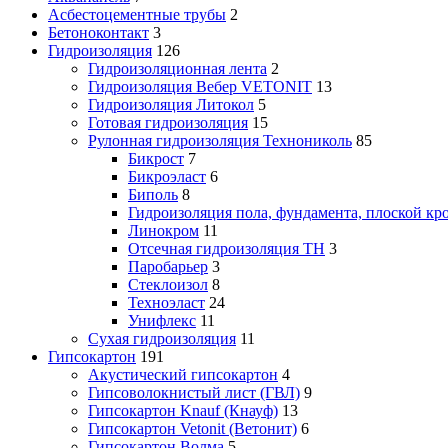
Асбестоцементные трубы
2
Бетоноконтакт
3
Гидроизоляция
126
Гидроизоляционная лента
2
Гидроизоляция Вебер VETONIT
13
Гидроизоляция Литокол
5
Готовая гидроизоляция
15
Рулонная гидроизоляция Технониколь
85
Бикрост
7
Бикроэласт
6
Биполь
8
Гидроизоляция пола, фундамента, плоской кр
Линокром
11
Отсечная гидроизоляция ТН
3
Паробарьер
3
Стеклоизол
8
Техноэласт
24
Унифлекс
11
Сухая гидроизоляция
11
Гипсокартон
191
Акустический гипсокартон
4
Гипсоволокнистый лист (ГВЛ)
9
Гипсокартон Knauf (Кнауф)
13
Гипсокартон Vetonit (Ветонит)
6
Гипсокартон Волма
5