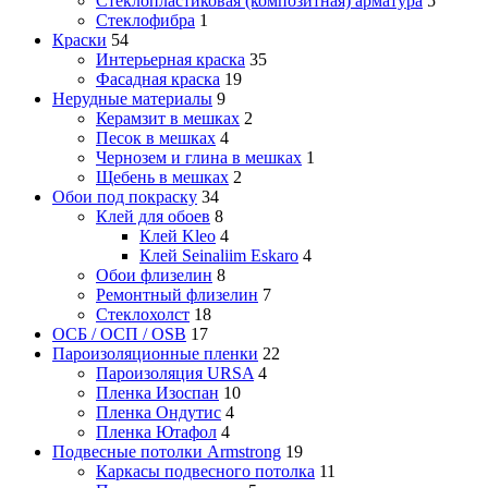
Стеклопластиковая (композитная) арматура
5
Стеклофибра
1
Краски
54
Интерьерная краска
35
Фасадная краска
19
Нерудные материалы
9
Керамзит в мешках
2
Песок в мешках
4
Чернозем и глина в мешках
1
Щебень в мешках
2
Обои под покраску
34
Клей для обоев
8
Клей Kleo
4
Клей Seinaliim Eskaro
4
Обои флизелин
8
Ремонтный флизелин
7
Стеклохолст
18
ОСБ / ОСП / OSB
17
Пароизоляционные пленки
22
Пароизоляция URSA
4
Пленка Изоспан
10
Пленка Ондутис
4
Пленка Ютафол
4
Подвесные потолки Armstrong
19
Каркасы подвесного потолка
11