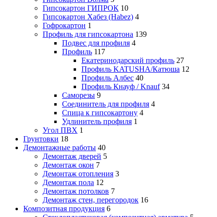
Гипсокартон ГИПРОК
10
Гипсокартон Хабез (Habez)
4
Гофрокартон
1
Профиль для гипсокартона
139
Подвес для профиля
4
Профиль
117
Екатеринодарский профиль
27
Профиль KATUSHA/Катюша
12
Профиль Албес
40
Профиль Кнауф / Knauf
34
Саморезы
9
Соединитель для профиля
4
Спица к гипсокартону
4
Удлинитель профиля
1
Угол ПВХ
1
Грунтовки
18
Демонтажные работы
40
Демонтаж дверей
5
Демонтаж окон
7
Демонтаж отопления
3
Демонтаж пола
12
Демонтаж потолков
7
Демонтаж стен, перегородок
16
Композитная продукция
6