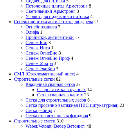
Подвес для потолка
5
Потолочные плиты Армстронг
8
Светильники Армстронг
3
Уголки для подвесного потолка
4
Сенеж пропитка антисептик для дерева
21
Огнебиозащита
7
Олифа
1
Пропитки, антисептики
17
Сенеж Био
3
Сенеж Инса
1
Сенеж ОгнеБио
3
Сенеж ОгнеБио Проф
4
Сенеж Ультра
3
Сенеж ЭкоБио
3
СМЛ (Стекломагниевый лист)
4
Строительные сетки
82
Кладочная сварная сетка
37
Сварная сетка в рулонах
14
Сетка сварная в картах
23
Сетка для строительных лесов
6
Сетка просечно-вытяжная ПВС (штукатурная)
23
Сетка рабица
7
Сетка стеклотканевая фасадная
9
Строительные смеси
310
Weber.Vetonit (Вебер Ветонит)
48