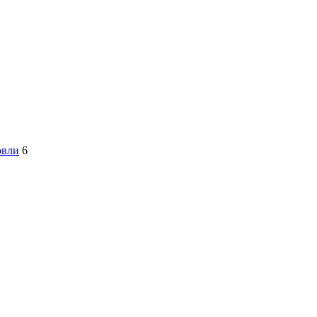
овли
6