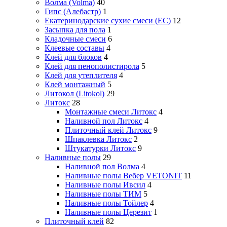
Волма (Volma)
40
Гипс (Алебастр)
1
Екатеринодарские сухие смеси (ЕС)
12
Засыпка для пола
1
Кладочные смеси
6
Клеевые составы
4
Клей для блоков
4
Клей для пенополистирола
5
Клей для утеплителя
4
Клей монтажный
5
Литокол (Litokol)
29
Литокс
28
Монтажные смеси Литокс
4
Наливной пол Литокс
4
Плиточный клей Литокс
9
Шпаклевка Литокс
2
Штукатурки Литокс
9
Наливные полы
29
Наливной пол Волма
4
Наливные полы Вебер VETONIT
11
Наливные полы Ивсил
4
Наливные полы ТИМ
5
Наливные полы Тойлер
4
Наливные полы Церезит
1
Плиточный клей
82