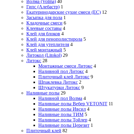
Волма (Volma)
40
Гипс (Алебастр)
1
Екатеринодарские сухие смеси (ЕС)
12
Засыпка для пола
1
Кладочные смеси
6
Клеевые составы
4
Клей для блоков
4
Клей для пенополистирола
5
Клей для утеплителя
4
Клей монтажный
5
Литокол (Litokol)
29
Литокс
28
Монтажные смеси Литокс
4
Наливной пол Литокс
4
Плиточный клей Литокс
9
Шпаклевка Литокс
2
Штукатурки Литокс
9
Наливные полы
29
Наливной пол Волма
4
Наливные полы Вебер VETONIT
11
Наливные полы Ивсил
4
Наливные полы ТИМ
5
Наливные полы Тойлер
4
Наливные полы Церезит
1
Плиточный клей
82