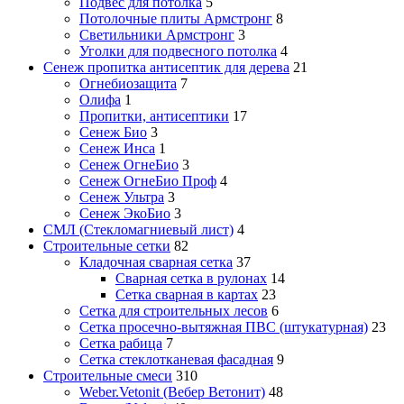
Подвес для потолка
5
Потолочные плиты Армстронг
8
Светильники Армстронг
3
Уголки для подвесного потолка
4
Сенеж пропитка антисептик для дерева
21
Огнебиозащита
7
Олифа
1
Пропитки, антисептики
17
Сенеж Био
3
Сенеж Инса
1
Сенеж ОгнеБио
3
Сенеж ОгнеБио Проф
4
Сенеж Ультра
3
Сенеж ЭкоБио
3
СМЛ (Стекломагниевый лист)
4
Строительные сетки
82
Кладочная сварная сетка
37
Сварная сетка в рулонах
14
Сетка сварная в картах
23
Сетка для строительных лесов
6
Сетка просечно-вытяжная ПВС (штукатурная)
23
Сетка рабица
7
Сетка стеклотканевая фасадная
9
Строительные смеси
310
Weber.Vetonit (Вебер Ветонит)
48