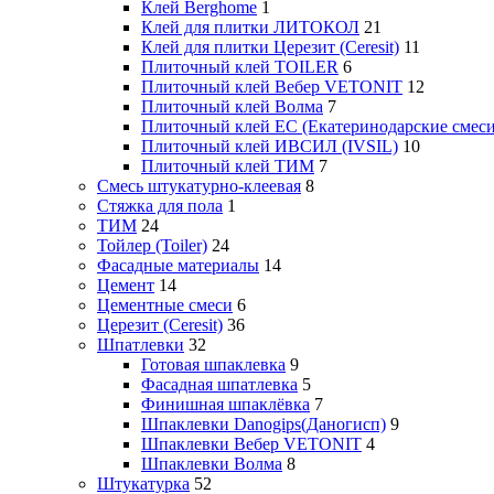
Клей Berghome
1
Клей для плитки ЛИТОКОЛ
21
Клей для плитки Церезит (Ceresit)
11
Плиточный клей TOILER
6
Плиточный клей Вебер VETONIT
12
Плиточный клей Волма
7
Плиточный клей ЕС (Екатеринодарские смеси
Плиточный клей ИВСИЛ (IVSIL)
10
Плиточный клей ТИМ
7
Смесь штукатурно-клеевая
8
Стяжка для пола
1
ТИМ
24
Тойлер (Toiler)
24
Фасадные материалы
14
Цемент
14
Цементные смеси
6
Церезит (Ceresit)
36
Шпатлевки
32
Готовая шпаклевка
9
Фасадная шпатлевка
5
Финишная шпаклёвка
7
Шпаклевки Danogips(Даногисп)
9
Шпаклевки Вебер VETONIT
4
Шпаклевки Волма
8
Штукатурка
52