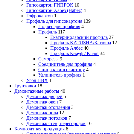
Гипсокартон ГИПРОК
10
Гипсокартон Хабез (Habez)
4
Гофрокартон
1
Профиль для гипсокартона
139
Подвес для профиля
4
Профиль
117
Екатеринодарский профиль
27
Профиль KATUSHA/Катюша
12
Профиль Албес
40
Профиль Кнауф / Knauf
34
Саморезы
9
Соединитель для профиля
4
Спица к гипсокартону
4
Удлинитель профиля
1
Угол ПВХ
1
Грунтовки
18
Демонтажные работы
40
Демонтаж дверей
5
Демонтаж окон
7
Демонтаж отопления
3
Демонтаж пола
12
Демонтаж потолков
7
Демонтаж стен, перегородок
16
Композитная продукция
6