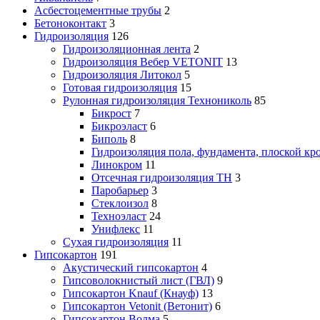
Асбестоцементные трубы
2
Бетоноконтакт
3
Гидроизоляция
126
Гидроизоляционная лента
2
Гидроизоляция Вебер VETONIT
13
Гидроизоляция Литокол
5
Готовая гидроизоляция
15
Рулонная гидроизоляция Технониколь
85
Бикрост
7
Бикроэласт
6
Биполь
8
Гидроизоляция пола, фундамента, плоской кр
Линокром
11
Отсечная гидроизоляция ТН
3
Паробарьер
3
Стеклоизол
8
Техноэласт
24
Унифлекс
11
Сухая гидроизоляция
11
Гипсокартон
191
Акустический гипсокартон
4
Гипсоволокнистый лист (ГВЛ)
9
Гипсокартон Knauf (Кнауф)
13
Гипсокартон Vetonit (Ветонит)
6
Гипсокартон Волма
5