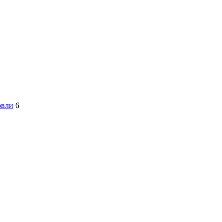
овли
6