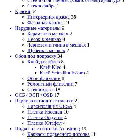
Стеклопластиковая (композитная) арматура
5
Стеклофибра
1
Краски
54
Интерьерная краска
35
Фасадная краска
19
Нерудные материалы
9
Керамзит в мешках
2
Песок в мешках
4
Чернозем и глина в мешках
1
Щебень в мешках
2
Обои под покраску
34
Клей для обоев
8
Клей Kleo
4
Клей Seinaliim Eskaro
4
Обои флизелин
8
Ремонтный флизелин
7
Стеклохолст
18
ОСБ / ОСП / OSB
17
Пароизоляционные пленки
22
Пароизоляция URSA
4
Пленка Изоспан
10
Пленка Ондутис
4
Пленка Ютафол
4
Подвесные потолки Armstrong
19
Каркасы подвесного потолка
11